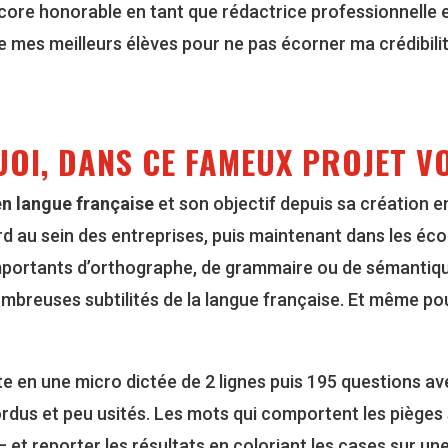
score honorable en tant que rédactrice professionnelle e
mes meilleurs élèves pour ne pas écorner ma crédibilité d
 QUOI, DANS CE FAMEUX PROJET V
en langue française
et son objectif depuis sa création 
ord au sein des entreprises, puis maintenant dans les éco
 importants d’orthographe, de grammaire ou de sémantiq
mbreuses subtilités de la langue française. Et même pou
 en une micro dictée de 2 lignes puis 195 questions av
ordus et peu usités. Les mots qui comportent les pièges 
– et reporter les résultats en coloriant les cases sur un