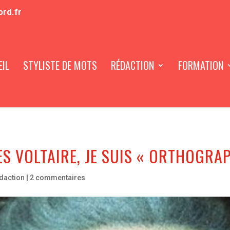
ord.fr
IL
STYLISTE DE MOTS
RÉDACTION
FORMATION
ÈS VOLTAIRE, JE SUIS « ORTHOGRAP
daction
|
2 commentaires