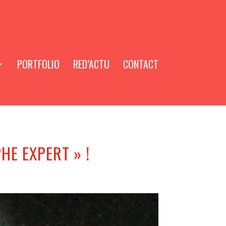
PORTFOLIO
RED’ACTU
CONTACT
HE EXPERT » !