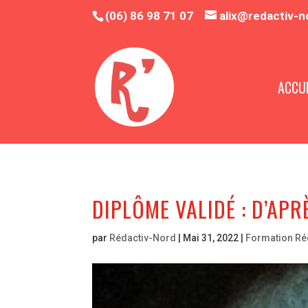
(06) 86 98 71 07
alix@redactiv-n
ACCUE
DIPLÔME VALIDÉ : D’APR
par
Rédactiv-Nord
|
Mai 31, 2022
|
Formation Ré