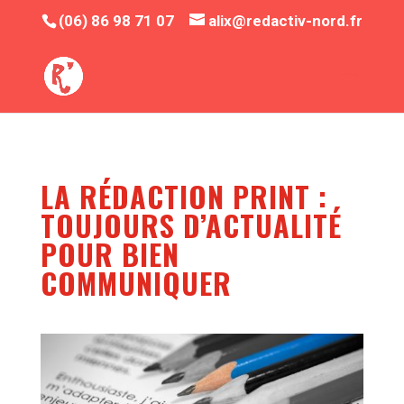
(06) 86 98 71 07
alix@redactiv-nord.fr
LA RÉDACTION PRINT :
TOUJOURS D’ACTUALITÉ
POUR BIEN
COMMUNIQUER