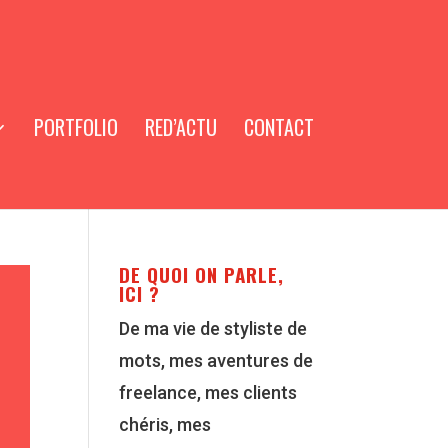
PORTFOLIO
RED’ACTU
CONTACT
DE QUOI ON PARLE,
ICI ?
De ma vie de styliste de
mots, mes aventures de
freelance, mes clients
chéris, mes