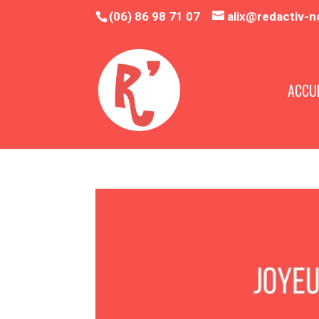
(06) 86 98 71 07
alix@redactiv-n
ACCUE