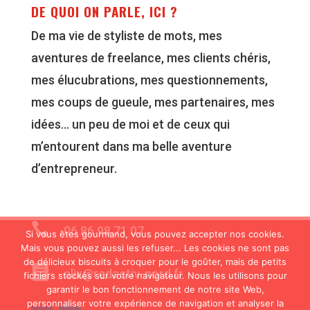
DE QUOI ON PARLE, ICI ?
De ma vie de styliste de mots, mes
aventures de freelance, mes clients chéris,
mes élucubrations, mes questionnements,
mes coups de gueule, mes partenaires, mes
idées… un peu de moi et de ceux qui
m’entourent dans ma belle aventure
d’entrepreneur.

06 86 98 71 07
Si vous êtes gourmand, vous pouvez accepter nos cookies.
Mais vous pouvez aussi les refuser... Les cookies ne sont pas
de délicieux biscuits à croquer pour le goûter, mais de petits

alix@redactiv-nord.fr
fichiers stockés sur votre navigateur. Nous les utilisons pour
garantir le bon fonctionnement de notre site Web,
personnaliser votre expérience de navigation et analyser la