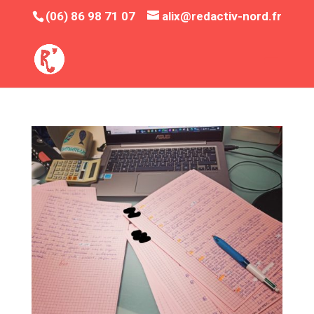
(06) 86 98 71 07
alix@redactiv-nord.fr