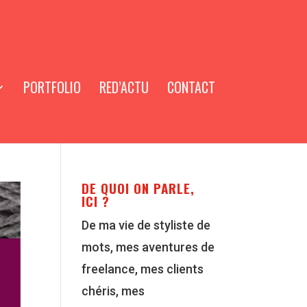
PORTFOLIO
RED’ACTU
CONTACT
DE QUOI ON PARLE,
ICI ?
De ma vie de styliste de
mots, mes aventures de
freelance, mes clients
chéris, mes