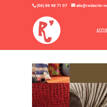
(06) 86 98 71 07
alix@redactiv-n
ACCUE