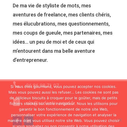
De ma vie de styliste de mots, mes
aventures de freelance, mes clients chéris,
mes élucubrations, mes questionnements,
mes coups de gueule, mes partenaires, mes
idées… un peu de moi et de ceux qui
m’entourent dans ma belle aventure
d’entrepreneur.

06 86 98 71 07
Si vous êtes gourmand, vous pouvez accepter nos cookies.
Mais vous pouvez aussi les refuser... Les cookies ne sont pas
de délicieux biscuits à croquer pour le goûter, mais de petits

alix@redactiv-nord.fr
fichiers stockés sur votre navigateur. Nous les utilisons pour
garantir le bon fonctionnement de notre site Web,
personnaliser votre expérience de navigation et analyser la
manière dont vous utilisez notre site Web. Vous pouvez choisir
si vous souhaitez ou non consentir à notre utilisation des