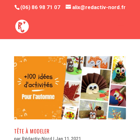
(06) 86 98 71 07
alix@redactiv-nord.fr
TÊTE À MODELER
par
Rédactiv-Nord
|
Jan 11, 2021