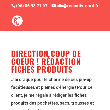
(06) 86 98 71 07
alix@redactiv-nord.fr
DIRECTION COUP DE
COEUR ! RÉDACTION
FICHES PRODUITS
J’ai craqué pour le charme de ces
pin-up
facétieuses
et pleines d’énergie ! Pour ce
client, je me régale à rédiger les
fiches
produits
des pochettes, sacs, trousses et